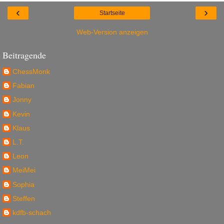
‹
›
Startseite
Web-Version anzeigen
Beitragende
ChessMonk
Fabian
Jonny
Kevin
Klaus
L.T.
Leon
MeiMei
Sophia
Steffen
kdfb-schach