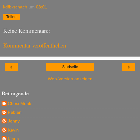
kdfb-schach
um
08:01
Teilen
Keine Kommentare:
Kommentar veröffentlichen
‹
›
Startseite
Web-Version anzeigen
Beitragende
ChessMonk
Fabian
Jonny
Kevin
Klaus