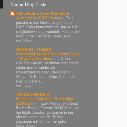
Meine Blog-Liste
Schachclub Ober-Ramstadt
Änderung der DWZ Wertung
-
Falls
jemand in den letzten Tagen seine
DWZ (Zahl) betrachtet hat, hat er sich
möglicherweise gewundert. Falls er die
DWZ in den nächsten Tagen ansc...
vor 1 Woche
SCHACH - TICKER
Umsatzbedingungen bei Casino Bonus
– Wagering Conditions
-
In Online
Casinos werden Sie früher oder später
sicher immer wieder auf
Umsatzbedingungen, den Casino
Wager, für Bonus stoßen. Fast jedes
Casino bietet I...
vor 1 Jahr
Schachwelt-Blog
Historische Tippspiele: Bundesliga
2019/2020
-
[image: Werder empfängt
Baden-Baden, Februar 2020] Jetzt, wo
die letzte Bundesliga-Saison in nur
vier Monaten über die Bühne
gegangen ist, können wir guten ...
vor 4 Jahren