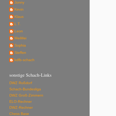
Jonny
Kevin
Klaus
L.T.
Leon
MeiMei
Sophia
Steffen
kdfb-schach
sonstige Schach-Links
DWZ Roßdorf
Schach-Bundesliga
DWZ Groß-Zimmern
ELO-Rechner
DWZ-Rechner
Chess Base