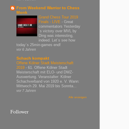
From Weekend Warrior to Chess
Monk
Grand Chess Tour 2019
Finals - LIVE
-
Great
commentators Yesterday
´s victory over MVL by
Ding was interesting,
indeed. Let´s see how
today´s 25min-games end!
vor 6 Jahren
Schach kompakt
Offene Kölner Stadt Meisterschaft
2019
-
61. Offene Kölner Stadt
Meisterschaft mit ELO- und DWZ-
Auswertung. Veranstalter: Kölner
Schachverband von 1920 e. V. Wann:
Mittwoch 29. Mai 2019 bis Sonnta...
vor 7 Jahren
Alle anzeigen
Follower